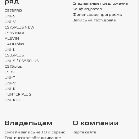
ряд
Специальные предложения
Конфигуратор
CS75PRO
Финансовые программы
UNI-S
Запись на тест-драйв
UNI-V
CS75PLUS NEW
CS35 MAX
ALSVIN
EADOplus
UNI-L
CS35PLUS
UNI-S / CS55PLUS
CS75plus
CS95
UNI-T
UNI-V
UNI-K
HUNTER PLUS
UNI-K iDD
Владельцам
О компании
Онлайн запись на ТО и сервис
Карта сайта
Техническое обслуживание