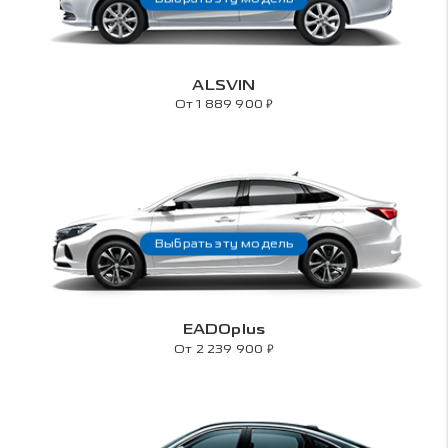
ALSVIN
₽
От 1 889 900
Выбрать эту модель
EADOplus
₽
От 2 239 900