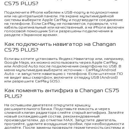
CS75 PLUS?
Подключите iPhone кабелем к USB-порту в подлокотнике
или на центральной панели. На экране мультимедийной
системы выберите Apple CarPlay и подтвердите соединение
на телефоне. Если CarPlay не появляется, проверьте, что
кабель оригинальный или качественный, а на iPhone включен
голосовой помощник Siri и разрешены подключения в
разделе «Экранное время».
Как подключить навигатор на Changan
CS75 PLUS?
Если вы хотите установить Яндекс.Навигатор или, например,
Google Maps, их можно использовать через Apple CarPlay
или Android Auto после подключения смартфона по USB. В
меню мультимедиа выберите источник – CarPlay/Android
Auto – и запустите навигацию с телефона. Если штатное ПО
не видит ваш смартфон, включите отладку USB (Android)
или разрешите CarPlay (iOS).
Как поменять антифриз в Changan CS75
PLUS?
На остывшем двигателе открутите крышку
расширительного бачка. Подставьте емкость и через
сливной клапан радиатора слейте старый антифриз. Залейте
новый охлаждающий состав, рекомендованный
производителем, до отметки MAX. Запустите двигатель,
прогрейте, удалите воздушные пробки, при необходимости
долейте. После замены проверьте герметичность системы и