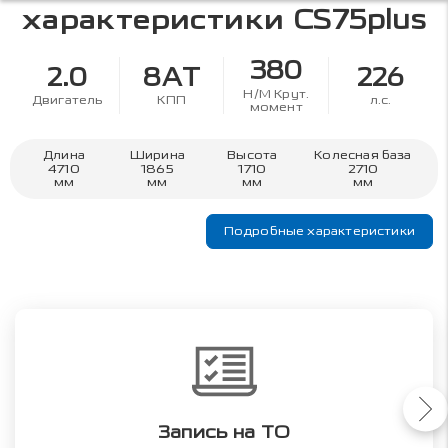
характеристики
CS75plus
380
2.0
8AT
226
Н/М Крут.
Двигатель
КПП
л.с.
момент
Длина
Ширина
Высота
Колесная база
4710
1865
1710
2710
мм
мм
мм
мм
Подробные характеристики
Запись на ТО