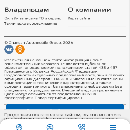
Владельцам
О компании
Онлайн запись на ТО и сервис
Карта сайта
Техническое обслуживание
© Changan Automobile Group, 2026
Изложенная на данном сайте информация носит
ознакомительный характер не является публичной
офертой, определяемой положениями статей 435 и 437
Гражданского Кодекса Российской Федерации.
Подробности актуальных предложений доступны в салонах
официальных дилеров CHANGAN. Указанные на сайте цены,
комплектации и технические характеристики, а также
условия гарантии могут быть изменены в любое время без
специального уведомления. Внешний вид товара, включая
цвет, могут отличаться от представленных на
Закрыть
фотографиях. Товар сертифицирован.
Политика в отношении обработки персональных данных
Changan CS75plus

Политика конфиденциальности
Продолжая пользоваться сайтом, вы соглашаетесь
Согласие на обработку персональных данных
с выгодой до 635 000 рублей
на обработку cookies и подтверждаете согласие с
Trade-in
Акции
Заказать
Меню
Соглашение об использовании cookie-файлов
положениями
политики