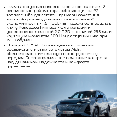
Гамма доступных силовых агрегатов включает 2
бензиновых турбомотора, работающих на 92
топливе. Оба двигателя – примеры сочетания
высокой производительности и топливной
экономичности: - 1,5 TGDI, чья надежность вошла в
книгу Рекордов Гиннеса - флагманский и
усовершенствованный 2.0 TGDI с отдачей 233 л.с. и
крутящим моментом 300 Н.м доступных уже при
1900 об/мин.
Changan CS75PLUS оснащен классическим
восьмиступенчатым автоматом Aisin,
обеспечивающим плавную и быструю смену
передач. Бескомпромиссное сочетание контроля
над динамикой, надежности и комфорта
управления