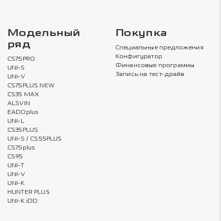
Модельный
Покупка
ряд
Специальные предложения
Конфигуратор
CS75PRO
Финансовые программы
UNI-S
Запись на тест-драйв
UNI-V
CS75PLUS NEW
CS35 MAX
ALSVIN
EADOplus
UNI-L
CS35PLUS
UNI-S / CS55PLUS
CS75plus
CS95
UNI-T
UNI-V
UNI-K
HUNTER PLUS
UNI-K iDD