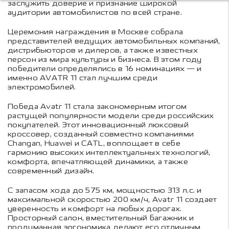
заслужить доверие и признание широкой
аудитории автомобилистов по всей стране.
Церемония награждения в Москве собрала
представителей ведущих автомобильных компаний,
дистрибьюторов и дилеров, а также известных
персон из мира культуры и бизнеса. В этом году
победители определялись в 16 номинациях — и
именно AVATR 11 стал лучшим среди
электромобилей.
Победа Avatr 11 стала закономерным итогом
растущей популярности модели среди российских
покупателей. Этот инновационный люксовый
кроссовер, созданный совместно компаниями
Changan, Huawei и CATL, воплощает в себе
гармонию высоких интеллектуальных технологий,
комфорта, впечатляющей динамики, а также
современный дизайн.
С запасом хода до 575 км, мощностью 313 л.с. и
максимальной скоростью 200 км/ч, Avatr 11 создает
уверенность и комфорт на любых дорогах.
Просторный салон, вместительный багажник и
продуманная эргономика делают его отличным