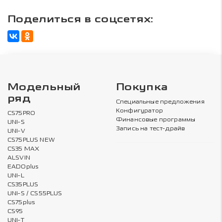
Поделиться в соцсетях:
Модельный
Покупка
ряд
Специальные предложения
Конфигуратор
CS75PRO
Финансовые программы
UNI-S
Запись на тест-драйв
UNI-V
CS75PLUS NEW
CS35 MAX
ALSVIN
EADOplus
UNI-L
CS35PLUS
UNI-S / CS55PLUS
CS75plus
CS95
UNI-T