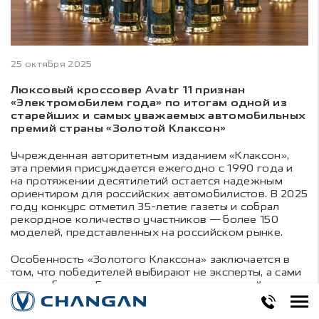
25 октября 2025
Люксовый кроссовер Avatr 11 признан
«Электромобилем года» по итогам одной из
старейших и самых уважаемых автомобильных
премий страны «Золотой Клаксон»
Учрежденная авторитетным изданием «Клаксон»,
эта премия присуждается ежегодно с 1990 года и
на протяжении десятилетий остается надежным
ориентиром для российских автомобилистов. В 2025
году конкурс отметил 35-летие газеты и собрал
рекордное количество участников — более 150
моделей, представленных на российском рынке.
Особенность «Золотого Клаксона» заключается в
том, что победителей выбирают не эксперты, а сами
автолюбители. Голосование проходит онлайн,
поэтому премия по праву считается народным
выбором. Получить такую награду — значит