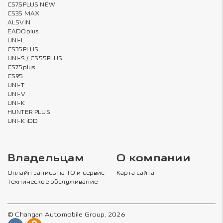
CS75PLUS NEW
CS35 MAX
ALSVIN
EADOplus
UNI-L
CS35PLUS
UNI-S / CS55PLUS
CS75plus
CS95
UNI-T
UNI-V
UNI-K
HUNTER PLUS
UNI-K iDD
Владельцам
О компании
Онлайн запись на ТО и сервис
Карта сайта
Техническое обслуживание
© Changan Automobile Group, 2026