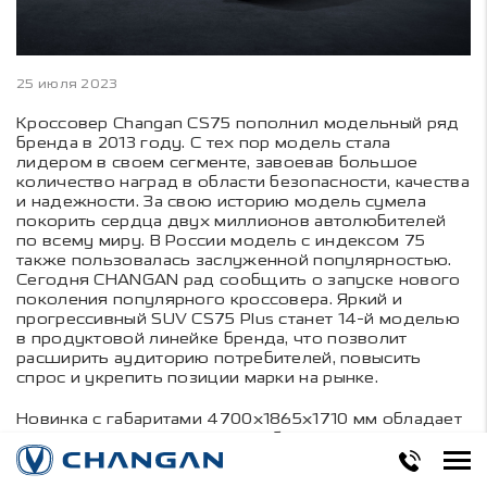
25 июля 2023
Кроссовер Changan CS75 пополнил модельный ряд
бренда в 2013 году. С тех пор модель стала
лидером в своем сегменте, завоевав большое
количество наград в области безопасности, качества
и надежности. За свою историю модель сумела
покорить сердца двух миллионов автолюбителей
по всему миру. В России модель с индексом 75
также пользовалась заслуженной популярностью.
Сегодня CHANGAN рад сообщить о запуске нового
поколения популярного кроссовера. Яркий и
прогрессивный SUV CS75 Plus станет 14-й моделью
в продуктовой линейке бренда, что позволит
расширить аудиторию потребителей, повысить
спрос и укрепить позиции марки на рынке.
Новинка с габаритами 4700х1865х1710 мм обладает
притягательным дизайном с объемной решеткой
радиатора, а также заостренной светодиодной
оптикой и плавными элегантными линиями кузовных