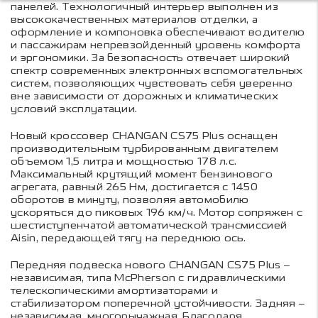
панелей. Технологичный интерьер выполнен из
высококачественных материалов отделки, а
оформление и компоновка обеспечивают водителю
и пассажирам непревзойденный уровень комфорта
и эргономики. За безопасность отвечает широкий
спектр современных электронных вспомогательных
систем, позволяющих чувствовать себя уверенно
вне зависимости от дорожных и климатических
условий эксплуатации.
Новый кроссовер CHANGAN CS75 Plus оснащен
производительным турбированным двигателем
объемом 1,5 литра и мощностью 178 л.с.
Максимальный крутящий момент бензинового
агрегата, равный 265 Нм, достигается с 1450
оборотов в минуту, позволяя автомобилю
ускоряться до пиковых 196 км/ч. Мотор сопряжен с
шестиступенчатой автоматической трансмиссией
Aisin, передающей тягу на переднюю ось.
Передняя подвеска нового CHANGAN CS75 Plus –
независимая, типа McPherson с гидравлическими
телескопическими амортизаторами и
стабилизатором поперечной устойчивости. Задняя –
независимая, многорычажная. Благодаря