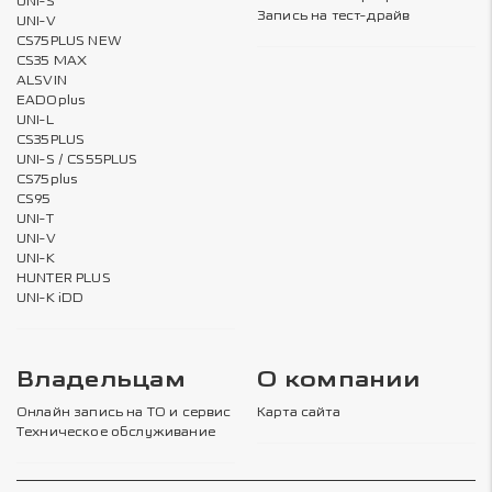
UNI-S
Запись на тест-драйв
UNI-V
CS75PLUS NEW
CS35 MAX
ALSVIN
EADOplus
UNI-L
CS35PLUS
UNI-S / CS55PLUS
CS75plus
CS95
UNI-T
UNI-V
UNI-K
HUNTER PLUS
UNI-K iDD
Владельцам
О компании
Онлайн запись на ТО и сервис
Карта сайта
Техническое обслуживание