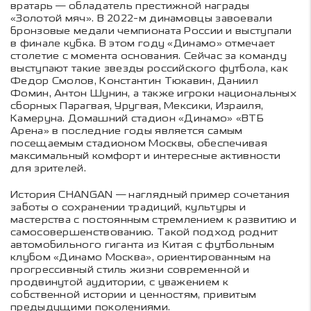
вратарь — обладатель престижной награды
«Золотой мяч». В 2022-м динамовцы завоевали
бронзовые медали чемпионата России и выступали
в финале кубка. В этом году «Динамо» отмечает
столетие с момента основания. Сейчас за команду
выступают такие звезды российского футбола, как
Федор Смолов, Константин Тюкавин, Даниил
Фомин, Антон Шунин, а также игроки национальных
сборных Парагвая, Уругвая, Мексики, Израиля,
Камеруна. Домашний стадион «Динамо» «ВТБ
Арена» в последние годы является самым
посещаемым стадионом Москвы, обеспечивая
максимальный комфорт и интересные активности
для зрителей.
История CHANGAN — наглядный пример сочетания
заботы о сохранении традиций, культуры и
мастерства с постоянным стремлением к развитию и
самосовершенствованию. Такой подход роднит
автомобильного гиганта из Китая с футбольным
клубом «Динамо Москва», ориентированным на
прогрессивный стиль жизни современной и
продвинутой аудитории, с уважением к
собственной истории и ценностям, привитым
предыдущими поколениями.