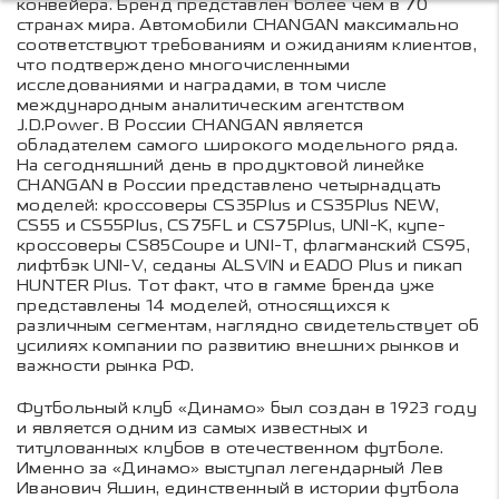
конвейера. Бренд представлен более чем в 70
странах мира. Автомобили CHANGAN максимально
соответствуют требованиям и ожиданиям клиентов,
что подтверждено многочисленными
исследованиями и наградами, в том числе
международным аналитическим агентством
J.D.Power. В России CHANGAN является
обладателем самого широкого модельного ряда.
На сегодняшний день в продуктовой линейке
CHANGAN в России представлено четырнадцать
моделей: кроссоверы CS35Plus и CS35Plus NEW,
CS55 и CS55Plus, CS75FL и CS75Plus, UNI-K, купе-
кроссоверы CS85Coupe и UNI-T, флагманский CS95,
лифтбэк UNI-V, седаны ALSVIN и EADO Plus и пикап
HUNTER Plus. Тот факт, что в гамме бренда уже
представлены 14 моделей, относящихся к
различным сегментам, наглядно свидетельствует об
усилиях компании по развитию внешних рынков и
важности рынка РФ.
Футбольный клуб «Динамо» был создан в 1923 году
и является одним из самых известных и
титулованных клубов в отечественном футболе.
Именно за «Динамо» выступал легендарный Лев
Иванович Яшин, единственный в истории футбола