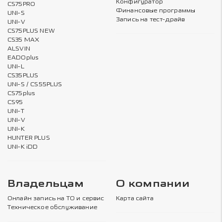
Конфигуратор
CS75PRO
Финансовые программы
UNI-S
Запись на тест-драйв
UNI-V
CS75PLUS NEW
CS35 MAX
ALSVIN
EADOplus
UNI-L
CS35PLUS
UNI-S / CS55PLUS
CS75plus
CS95
UNI-T
UNI-V
UNI-K
HUNTER PLUS
UNI-K iDD
Владельцам
О компании
Онлайн запись на ТО и сервис
Карта сайта
Техническое обслуживание