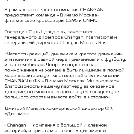
В рамках партнерства компания CHANGAN
предоставит команде «Динамо Москва»
флагманские кроссоверы CS95 и UNI-K.
Господин Сунь Цзэцзюнь, заместитель
генерального директора Changan International и
генеральный директор Changan Motors Rus:
«Четкость реакций, динамика и красота движений —
эти понятия в равной мере применимы и к футболу,
и к автомобилям. Упорная подготовка,
помноженная на желание быть лучшими, в полной
мере характеризует многолетний опыт компании
CHANGAN и ФК «Динамо Москва». Мы выражаем
благодарность нашему партнеру за оказанное
доверие, возможность прикоснуться к культуре
большого спорта и вместе войти в историю».
Дмитрий Манкин, коммерческий директор ФК
«Динамо»:
«Changan — компания с большой и славной
историей, и при этом она очень динамично