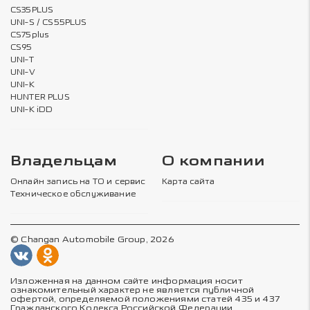
CS35PLUS
UNI-S / CS55PLUS
CS75plus
CS95
UNI-T
UNI-V
UNI-K
HUNTER PLUS
UNI-K iDD
Владельцам
О компании
Онлайн запись на ТО и сервис
Карта сайта
Техническое обслуживание
© Changan Automobile Group, 2026
Изложенная на данном сайте информация носит
ознакомительный характер не является публичной
офертой, определяемой положениями статей 435 и 437
Гражданского Кодекса Российской Федерации.