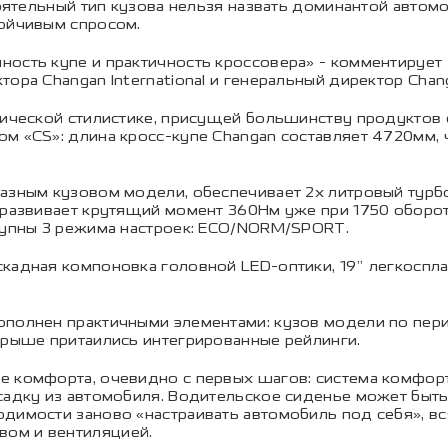
стоятельный тип кузова нельзя назвать доминантой авто
тойчивым спросом.
ость купе и практичность кроссовера» - комментирует 
ора Changan International и генеральный директор Chan
сической стилистике, присущей большинству продуктов 
м «CS»: длина кросс-купе Changan составляет 4720мм, 
разным кузовом модели, обеспечивает 2х литровый турб
 развивает крутящий момент 360Нм уже при 1750 оборот
ступны 3 режима настроек: ECO/NORM/SPORT.
кадная компоновка головной LED-оптики, 19” легкоспла
ополнен практичными элементами: кузов модели по пер
крыше притаились интегрированные рейлинги.
е комфорта, очевидно с первых шагов: система комфор
садку из автомобиля. Водительское сиденье может быть 
димости заново «настраивать автомобиль под себя», вся
ом и вентиляцией.