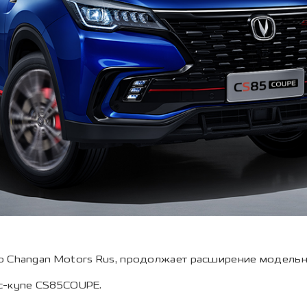
о Changan Motors Rus, продолжает расширение модельн
с-купе CS85COUPE.