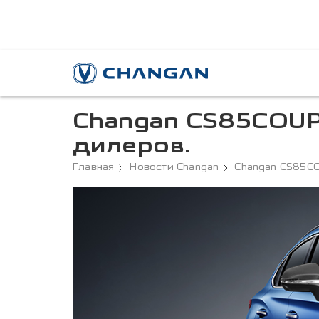
Changan СS85COUPE
дилеров.
Главная
Новости Changan
Changan СS85CO