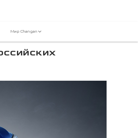
Мир Changan
оссийских