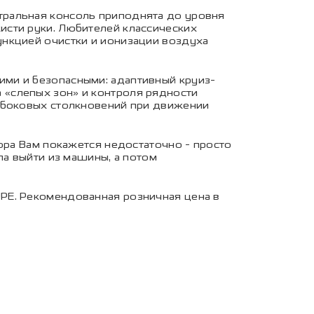
тральная консоль приподнята до уровня
исти руки. Любителей классических
ункцией очистки и ионизации воздуха
ми и безопасными: адаптивный круиз-
 «слепых зон» и контроля рядности
я боковых столкновений при движении
ора Вам покажется недостаточно - просто
ла выйти из машины, а потом
PE. Рекомендованная розничная цена в