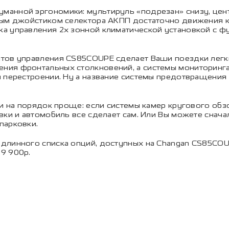
анной эргономики: мультируль «подрезан» снизу, цен
ным джойстиком селектора АКПП достаточно движения к
а управления 2х зонной климатической установкой с ф
тов управления CS85COUPE сделает Ваши поездки легки
ия фронтальных столкновений, а системы мониторинга
и перестроении. Ну а название системы предотвращени
ли на порядок проще: если системы камер кругового обз
вки и автомобиль все сделает сам. Или Вы можете снача
парковки.
длинного списка опций, доступных на Changan CS85COU
9 900р.