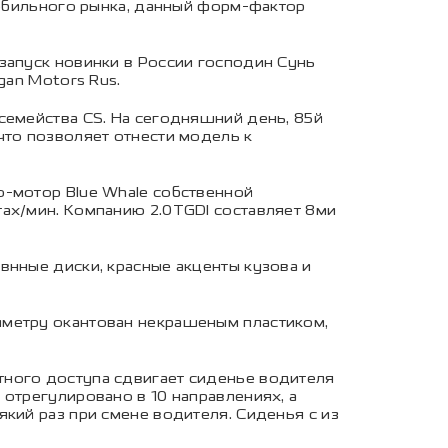
мобильного рынка, данный форм-фактор
запуск новинки в России господин Сунь
gan Motors Rus.
семейства CS. На сегодняшний день, 85й
что позволяет отнести модель к
о-мотор Blue Whale собственной
ах/мин. Компанию 2.0TGDI составляет 8ми
внные диски, красные акценты кузова и
иметру окантован некрашеным пластиком,
тного доступа сдвигает сиденье водителя
отрегулировано в 10 направлениях, а
кий раз при смене водителя. Сиденья с из