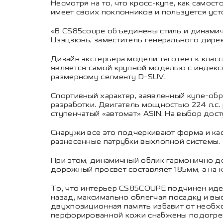
Несмотря на то, что кросс-купе, как само
имеет своих поклонников и пользуется ус
«В CS85coupe объединены стиль и динамичн
Цзэцзюнь, заместитель генерального директ
Дизайн экстерьера модели тяготеет к клас
является самой крупной моделью с индексо
размерному сегменту D-SUV.
Спортивный характер, заявленный купе-об
разработки. Двигатель мощностью 224 л.с.
ступенчатый «автомат» ASIN. На выбор до
Снаружи все это подчеркивают форма и кас
разнесенные патрубки выхлопной системы.
При этом, динамичный облик гармонично д
дорожный просвет составляет 185мм, а на 
То, что интерьер CS85COUPE подчинен иде
назад, максимально облегчая посадку и вы
двухпозиционная память избавит от необхо
перфорированной кожи снабжены подогрев