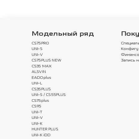
Модельный ряд
Пок
CS75PRO
Специал
UNI-S
Конфигу
UNI-V
Финансо
CS75PLUS NEW
Запись н
CS35 MAX
ALSVIN
EADOplus
UNI-L
CS35PLUS
UNI-S / CS55PLUS
CS75plus
CS95
UNI-T
UNI-V
UNI-K
HUNTER PLUS
UNI-K iDD