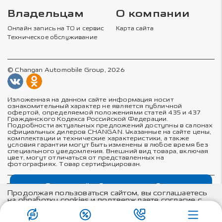
Владельцам
О компании
Онлайн запись на ТО и сервис
Карта сайта
Техническое обслуживание
© Changan Automobile Group, 2026
Изложенная на данном сайте информация носит
ознакомительный характер не является публичной
офертой, определяемой положениями статей 435 и 437
Гражданского Кодекса Российской Федерации.
Подробности актуальных предложений доступны в салонах
официальных дилеров CHANGAN. Указанные на сайте цены,
комплектации и технические характеристики, а также
условия гарантии могут быть изменены в любое время без
специального уведомления. Внешний вид товара, включая
цвет, могут отличаться от представленных на
фотографиях. Товар сертифицирован.
Выгодный обмен автомобиля
Политика в отношении обработки персональных данных
Политика конфиденциальности
Продолжая пользоваться сайтом, вы соглашаетесь
Согласие на обработку персональных данных
на обработку cookies и подтверждаете согласие с
Соглашение об использовании cookie-файлов
положениями
политики