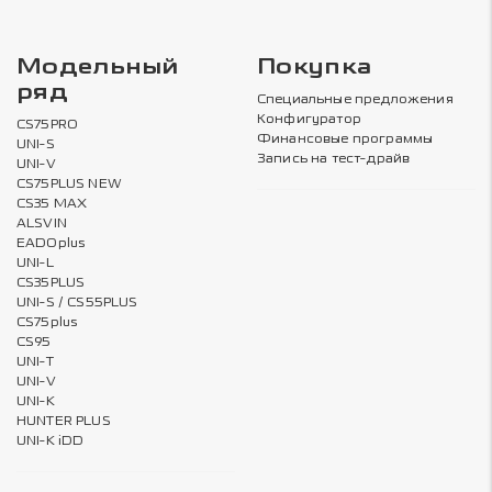
Модельный
Покупка
ряд
Специальные предложения
Конфигуратор
CS75PRO
Финансовые программы
UNI-S
Запись на тест-драйв
UNI-V
CS75PLUS NEW
CS35 MAX
ALSVIN
EADOplus
UNI-L
CS35PLUS
UNI-S / CS55PLUS
CS75plus
CS95
UNI-T
UNI-V
UNI-K
HUNTER PLUS
UNI-K iDD