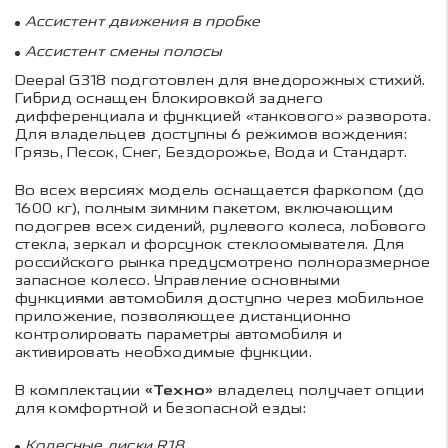
Ассистент движения в пробке
Ассистент смены полосы
Deepal G
318 подготовлен для внедорожных стихий.
Гибрид оснащен блокировкой заднего
дифференциала и функцией «танкового» разворота.
Для владельцев доступны 6 режимов вождения:
Грязь, Песок, Снег, Бездорожье, Вода и Стандарт.
Во всех версиях модель оснащается фаркопом (до
1600 кг), полным зимним пакетом, включающим
подогрев всех сидений, рулевого колеса, лобового
стекла, зеркал и форсунок стеклоомывателя. Для
российского рынка предусмотрено полноразмерное
запасное колесо. Управление основными
функциями автомобиля доступно через мобильное
приложение, позволяющее дистанционно
контролировать параметры автомобиля и
активировать необходимые функции.
В комплектации
«Техно»
владелец получает опции
для комфортной и безопасной езды:
Колесные диски
R
18