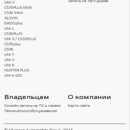
Запись на тест-драйв
UNI-V
CS75PLUS NEW
CS35 MAX
ALSVIN
EADOplus
UNI-L
CS35PLUS
UNI-S / CS55PLUS
CS75plus
CS95
UNI-T
UNI-V
UNI-K
HUNTER PLUS
UNI-K iDD
Владельцам
О компании
Онлайн запись на ТО и сервис
Карта сайта
Техническое обслуживание