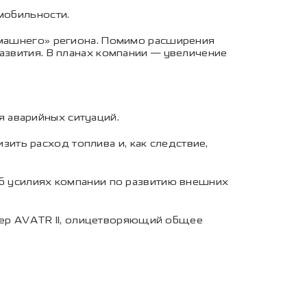
мобильности.
домашнего» региона. Помимо расширения
азвития. В планах компании — увеличение
 аварийных ситуаций.
ть расход топлива и, как следствие,
об усилиях компании по развитию внешних
ер AVATR II, олицетворяющий общее