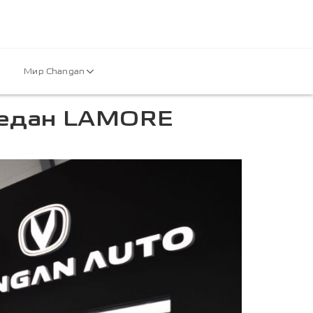
Мир Changan
седан LAMORE