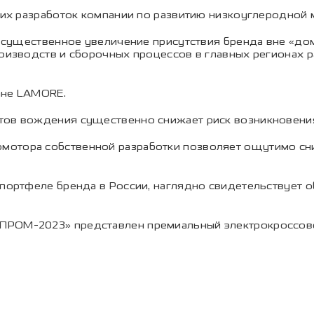
ских разработок компании по развитию низкоуглеродной 
 на существенное увеличение присутствия бренда вне «
роизводств и сборочных процессов в главных регионах р
ане LAMORE.
тов вождения существенно снижает риск возникновения
отора собственной разработки позволяет ощутимо снизи
 портфеле бренда в России, наглядно свидетельствует 
ПРОМ-2023» представлен премиальный электрокроссов