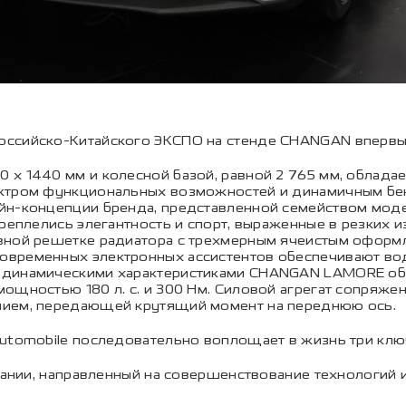
оссийско-Китайского ЭКСПО на стенде CHANGAN впервы
 х 1440 мм и колесной базой, равной 2 765 мм, облада
ектром функциональных возможностей и динамичным бе
йн-концепции бренда, представленной семейством модел
реплелись элегантность и спорт, выраженные в резких и
вной решетке радиатора с трехмерным ячеистым оформл
овременных электронных ассистентов обеспечивают во
и динамическими характеристиками CHANGAN LAMORE об
ощностью 180 л. с. и 300 Нм. Силовой агрегат сопряже
нием, передающей крутящий момент на переднюю ось.
utomobile последовательно воплощает в жизнь три ключ
мпании, направленный на совершенствование технологий