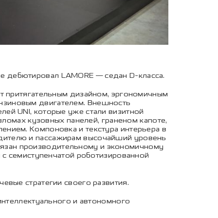
е дебютировал LAMORE — седан D-класса.
ет притягательным дизайном, эргономичным
нзиновым двигателем. Внешность
ей UNI, которые уже стали визитной
зломах кузовных панелей, граненом капоте,
ением. Компоновка и текстура интерьера в
дителю и пассажирам высочайший уровень
язан производительному и экономичному
н с семиступенчатой роботизированной
евые стратегии своего развития.
 интеллектуального и автономного