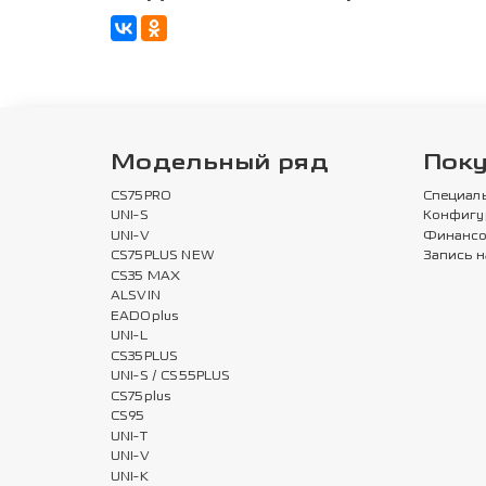
Модельный ряд
Пок
CS75PRO
Специал
UNI-S
Конфигу
UNI-V
Финансо
CS75PLUS NEW
Запись н
CS35 MAX
ALSVIN
EADOplus
UNI-L
CS35PLUS
UNI-S / CS55PLUS
CS75plus
CS95
UNI-T
UNI-V
UNI-K