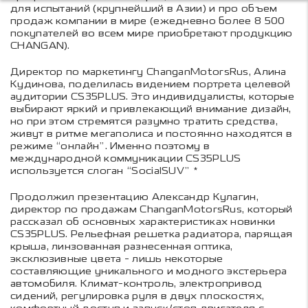
для испытаний (крупнейший в Азии) и про объем
продаж компании в мире (ежедневно более 8 500
покупателей во всем мире приобретают продукцию
CHANGAN).
Директор по маркетингу ChanganMotorsRus, Алина
Кудинова, поделилась видением портрета целевой
аудитории CS35PLUS. Это индивидуалисты, которые
выбирают яркий и привлекающий внимание дизайн,
но при этом стремятся разумно тратить средства,
живут в ритме мегаполиса и постоянно находятся в
режиме “онлайн”. Именно поэтому в
международной коммуникации CS35PLUS
используется слоган “SocialSUV” *
Продолжил презентацию Александр Кулагин,
директор по продажам ChanganMotorsRus, который
рассказал об основных характеристиках новинки
CS35PLUS. Рельефная решетка радиатора, парящая
крыша, линзованная разнесенная оптика,
эксклюзивные цвета - лишь некоторые
составляющие уникального и модного экстерьера
автомобиля. Климат-контроль, электропривод
сидений, регулировка руля в двух плоскостях,