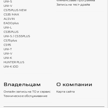
Финансовые программы
UNI-S
Запись на тест-драйв
UNI-V
CS75PLUS NEW
CS35 MAX
ALSVIN
EADOplus
UNI-L
CS35PLUS
UNI-S / CS55PLUS
CS75plus
CS95
UNI-T
UNI-V
UNI-K
HUNTER PLUS
UNI-K iDD
Владельцам
О компании
Онлайн запись на ТО и сервис
Карта сайта
Техническое обслуживание