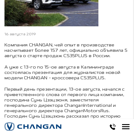
16 августа 2019
Компания CHANGAN, чей опыт в производстве
насчитывает более 157 лет, официально объявила 5
августа о старте продаж CS35PLUS в России.
А уже с 13-го по 15-ое августа в Калининграде
состоялась презентация для журналистов новой
модели CHANGAN - кроссовера CS35PLUS.
Первый день презентации, 13-ое августа, начался с
приветственного слова от первого лица компании,
господина Сунь Цзэцзюня, заместителя
генерального директора ChanganInternational и
генерального директора ChanganMotorsRus.
Господин Сунь Цзэцзюнь рассказал про историю
компании, научно-исследовательские центры
CHANGAN, в которых трудятся 12 000
профессионалов из 18 стран, собственный полигон