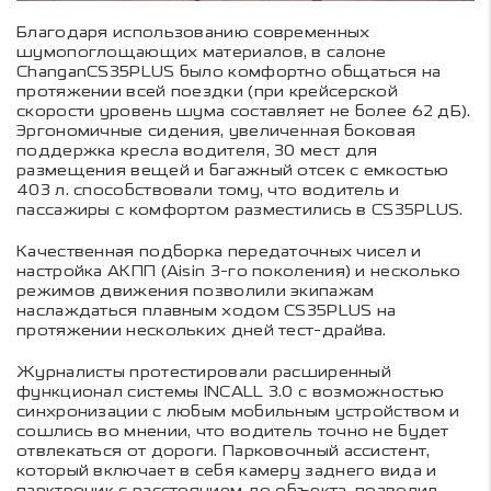
Благодаря использованию современных
шумопоглощающих материалов, в салоне
ChanganCS35PLUS было комфортно общаться на
протяжении всей поездки (при крейсерской
скорости уровень шума составляет не более 62 дБ).
Эргономичные сидения, увеличенная боковая
поддержка кресла водителя, 30 мест для
размещения вещей и багажный отсек с емкостью
403 л. способствовали тому, что водитель и
пассажиры с комфортом разместились в CS35PLUS.
Качественная подборка передаточных чисел и
настройка АКПП (Aisin 3-го поколения) и несколько
режимов движения позволили экипажам
наслаждаться плавным ходом CS35PLUS на
протяжении нескольких дней тест-драйва.
Журналисты протестировали расширенный
функционал системы INCALL 3.0 с возможностью
синхронизации с любым мобильным устройством и
сошлись во мнении, что водитель точно не будет
отвлекаться от дороги. Парковочный ассистент,
который включает в себя камеру заднего вида и
парктроник с расстоянием до объекта, позволил