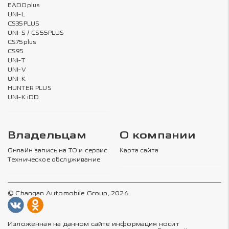
EADOplus
UNI-L
CS35PLUS
UNI-S / CS55PLUS
CS75plus
CS95
UNI-T
UNI-V
UNI-K
HUNTER PLUS
UNI-K iDD
Владельцам
О компании
Онлайн запись на ТО и сервис
Карта сайта
Техническое обслуживание
© Changan Automobile Group, 2026
Изложенная на данном сайте информация носит