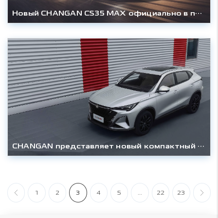
Новый CHANGAN CS35 MAX официально в продаже: передовые технологии и стильный дизайн становятся еще доступнее
CHANGAN представляет новый компактный кроссовер CS35 MAX: три уровня оснащения для бескомпромиссного комфорта и технологий
1
2
3
4
5
...
22
23