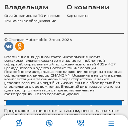
Владельцам
О компании
Онлайн запись на ТО и сервис
Карта сайта
Техническое обслуживание
© Changan Automobile Group, 2026
Изложенная на данном сайте информация носит
ознакомительный характер не является публичной
офертой, определяемой положениями статей 435 и 437
Гражданского Кодекса Российской Федерации.
Подробности актуальных предложений доступны в салонах
официальных дилеров CHANGAN. Указанные на сайте цены,
комплектации и технические характеристики, а также
условия гарантии могут быть изменены в любое время без
специального уведомления. Внешний вид товара, включая
цвет, могут отличаться от представленных на
фотографиях. Товар сертифицирован.
Выгодный обмен автомобиля
Политика в отношении обработки персональных данных
Политика конфиденциальности
Продолжая пользоваться сайтом, вы соглашаетесь
Согласие на обработку персональных данных
на обработку cookies и подтверждаете согласие с
Соглашение об использовании cookie-файлов
положениями
политики