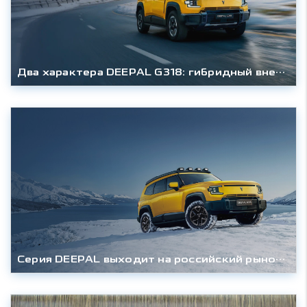
Два характера DEEPAL G318: гибридный внедорожник доступен в оснащениях «Техно» и «Эверест»
Серия DEEPAL выходит на российский рынок с гибридным внедорожником G318