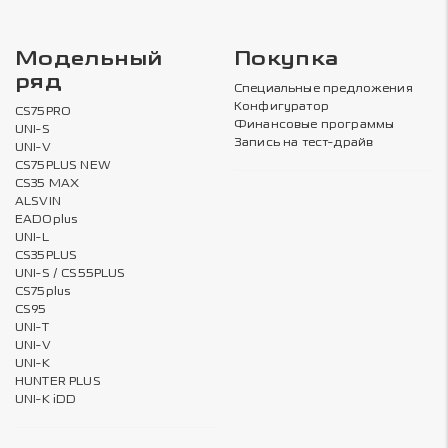
Модельный
Покупка
ряд
Специальные предложения
Конфигуратор
CS75PRO
Финансовые программы
UNI-S
Запись на тест-драйв
UNI-V
CS75PLUS NEW
CS35 MAX
ALSVIN
EADOplus
UNI-L
CS35PLUS
UNI-S / CS55PLUS
CS75plus
CS95
UNI-T
UNI-V
UNI-K
HUNTER PLUS
UNI-K iDD